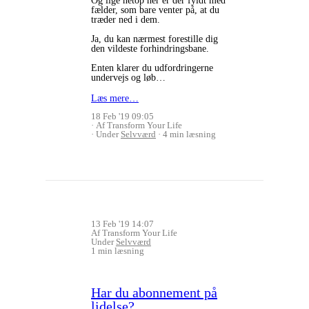
Og lige netop her er der fyldt med
fælder, som bare venter på, at du
træder ned i dem.
Ja, du kan nærmest forestille dig
den vildeste forhindringsbane.
Enten klarer du udfordringerne
undervejs og løb…
Læs mere…
18 Feb '19 09:05
Af Transform Your Life
Under
Selvværd
4 min læsning
13 Feb '19 14:07
Af Transform Your Life
Under
Selvværd
1 min læsning
Har du abonnement på
lidelse?