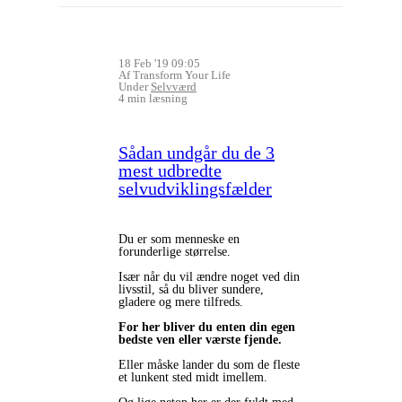
18 Feb '19 09:05
Af Transform Your Life
Under
Selvværd
4 min læsning
Sådan undgår du de 3
mest udbredte
selvudviklingsfælder
Du er som menneske en
forunderlige størrelse.
Især når du vil ændre noget ved din
livsstil, så du bliver sundere,
gladere og mere tilfreds.
For her bliver du enten din egen
bedste ven eller værste fjende.
Eller måske lander du som de fleste
et lunkent sted midt imellem.