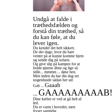
Undgå at falde i
træthedsfælden og
forstå din træthed, så
du kan føle, at du
lever igen.
Du kender det helt sikkert.
De der dage, hvor du bare
venter på at kunne komme hjem
og smide dig på sofaen.
Og give slip på kampen for at
holde øjnene åbne og lige så
stille... mmmm ... døse hen.
Men inden da har din dag set
nogenlunde sådan her ud:
Gaaab
Gab ...
GAAAAAAAAAB
...
Dine kæber er ved at gå helt af
led.
Du er varm i hovedet, men
fryser samtidig.