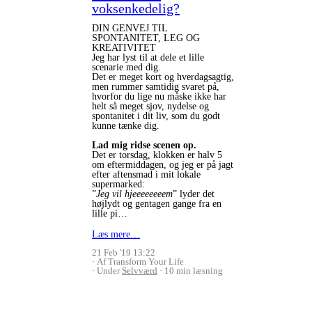
voksenkedelig?
DIN GENVEJ TIL
SPONTANITET, LEG OG
KREATIVITET
Jeg har lyst til at dele et lille
scenarie med dig.
Det er meget kort og hverdagsagtig,
men rummer samtidig svaret på,
hvorfor du lige nu måske ikke har
helt så meget sjov, nydelse og
spontanitet i dit liv, som du godt
kunne tænke dig.
Lad mig ridse scenen op.
Det er torsdag, klokken er halv 5
om eftermiddagen, og jeg er på jagt
efter aftensmad i mit lokale
supermarked:
”
Jeg vil hjeeeeeeeem
” lyder det
højlydt og gentagen gange fra en
lille pi…
Læs mere…
21 Feb '19 13:22
Af Transform Your Life
Under
Selvværd
10 min læsning