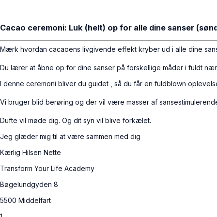
Cacao ceremoni: Luk (helt) op for alle dine sanser (sønd
Mærk hvordan cacaoens livgivende effekt kryber ud i alle dine sans
Du lærer at åbne op for dine sanser på forskellige måder i fuldt nær
I denne ceremoni bliver du guidet , så du får en fuldblown oplevelse
Vi bruger blid berøring og der vil være masser af sansestimulerend
Dufte vil møde dig. Og dit syn vil blive forkælet.
Jeg glæder mig til at være sammen med dig
Kærlig Hilsen Nette
Transform Your Life Academy
Bøgelundgyden 8
5500 Middelfart
1