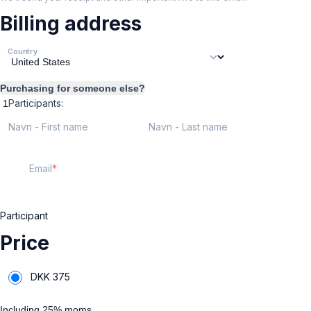
Billing address
Country
Purchasing for someone else?
Participants:
Navn - First name
Navn - Last name
Email
Participant
Price
DKK
375
Including 25% moms