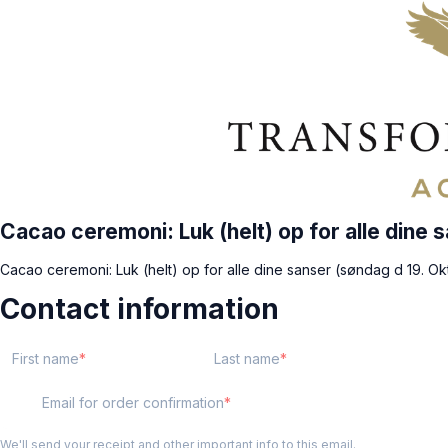
Cacao ceremoni: Luk (helt) op for alle dine 
Cacao ceremoni: Luk (helt) op for alle dine sanser (søndag d 19. Ok
Contact information
First name
Last name
Email for order confirmation
We'll send your receipt and other important info to this email.