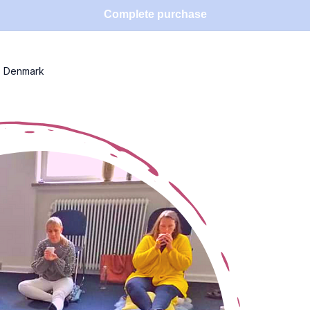
Complete purchase
·
Denmark