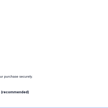
our purchase securely.
l
(recommended)