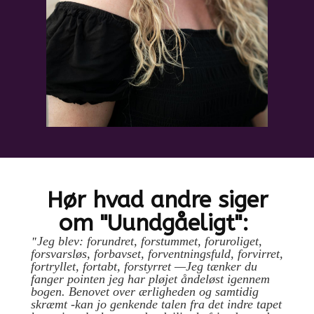
Hør hvad andre siger
om "Uundgåeligt":
Jeg blev:
forundret, forstummet, foruroliget,
"
forsvarsløs, forbavset, forventningsfuld, forvirret,
fortryllet, fortabt, forstyrret —Jeg tænker du
fanger pointen jeg har pløjet åndeløst igennem
bogen. Benovet over ærligheden og samtidig
skræmt -kan jo genkende talen fra det indre tapet