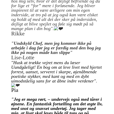
hos mig selv, hvor er det dejligt befriende og du
for lige et “for” mere i forløsende. Jeg bliver
inspireret til at være ærligere om min egen
inderside, at tro på at jeg også kan være elsket
og holdt af med alt det der sker på indersiden,
dejligt at blive spejlet og føle sig mødt på så
mange plan i din bog".
Rikke
"Undskyld Chef, men jeg kommer ikke på
arbejde i dag før jeg er færdig med den bog jeg
ikke på nogen måde kan slippe"
Lise-Lotte
"Husk at trække vejret mens du læser
Uundgåeligt! En bog om at leve livet med hjertet
forrest, uanset, serveret i skarpe, øjenåbnende
poetiske stykker, med kant og med en dybt
uimodståelig sans for at åbne indre verdener".
Pia
"Jeg er mega rørt, – undervejs også med tårer i
øjnene. En fantastisk fortælling om det ægte liv,
med snot og snavset undertøj. Jeg tager med
mig, at livet skal leves både til tops og på